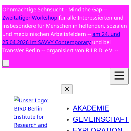
Ohnmächtige Sehnsucht - Mind the Gap --
Zweitätiger Workshop
für alle Interessierten und
insbesondere für Menschen in helfenden, sozialen
und medizinischen Arbeitsfeldern --
am 24. und
25.04.2026 im SAVVY Contemporary
und bei
TransVer Berlin -- organisiert von B.I.R.D. e.V. --
AKADEMIE
GEMEINSCHAFT
EXPLORATION